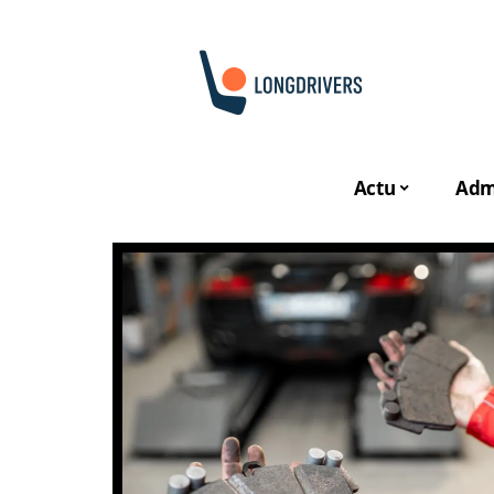
Actu
Admi