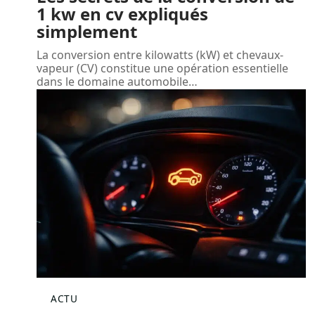
1 kw en cv expliqués
simplement
La conversion entre kilowatts (kW) et chevaux-
vapeur (CV) constitue une opération essentielle
dans le domaine automobile
…
ACTU