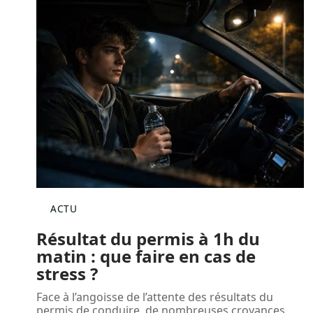
ACTU
Résultat du permis à 1h du
matin : que faire en cas de
stress ?
Face à l’angoisse de l’attente des résultats du
permis de conduire, de nombreuses croyances