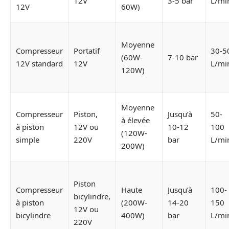
12V
3-5 bar
L/mi
12V
60W)
Moyenne
Compresseur
Portatif
30-5
(60W-
7-10 bar
12V standard
12V
L/mi
120W)
Moyenne
Compresseur
Piston,
Jusqu’à
50-
à élevée
à piston
12V ou
10-12
100
(120W-
simple
220V
bar
L/mi
200W)
Piston
Compresseur
Haute
Jusqu’à
100-
bicylindre,
à piston
(200W-
14-20
150
12V ou
bicylindre
400W)
bar
L/mi
220V