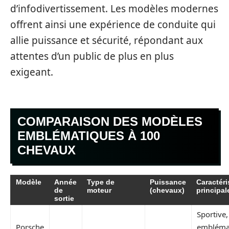
d’infodivertissement. Les modèles modernes
offrent ainsi une expérience de conduite qui
allie puissance et sécurité, répondant aux
attentes d’un public de plus en plus
exigeant.
COMPARAISON DES MODÈLES
EMBLÉMATIQUES À 100
CHEVAUX
Modèle
Année
Type de
Puissance
Caractéri
de
moteur
(chevaux)
principal
sortie
Sportive,
Porsche
embléma