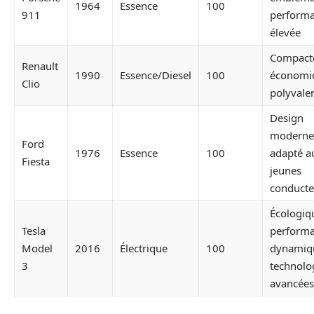
1964
Essence
100
911
perform
élevée
Compact
Renault
1990
Essence/Diesel
100
économi
Clio
polyvale
Design
moderne
Ford
1976
Essence
100
adapté a
Fiesta
jeunes
conducte
Écologiq
Tesla
perform
Model
2016
Électrique
100
dynamiq
3
technolo
avancées