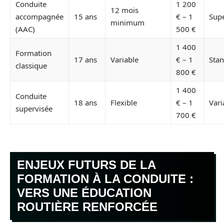
Conduite
1 200
12 mois
accompagnée
15 ans
€ – 1
Supé
minimum
(AAC)
500 €
1 400
Formation
17 ans
Variable
€ – 1
Sta
classique
800 €
1 400
Conduite
18 ans
Flexible
€ – 1
Vari
supervisée
700 €
ENJEUX FUTURS DE LA
FORMATION À LA CONDUITE :
VERS UNE ÉDUCATION
ROUTIÈRE RENFORCÉE