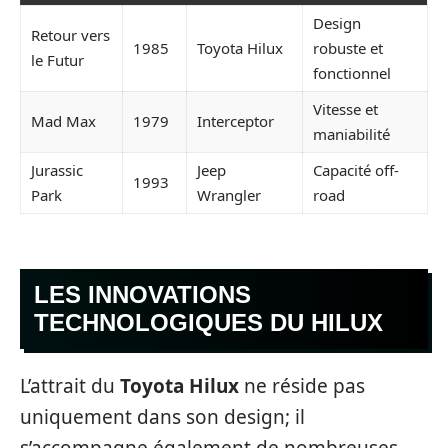
Design
Retour vers
1985
Toyota Hilux
robuste et
le Futur
fonctionnel
Vitesse et
Mad Max
1979
Interceptor
maniabilité
Jurassic
Jeep
Capacité off-
1993
Park
Wrangler
road
LES INNOVATIONS
TECHNOLOGIQUES DU HILUX
L’attrait du
Toyota Hilux
ne réside pas
uniquement dans son design; il