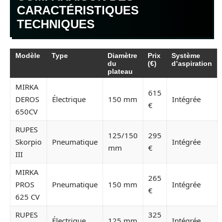
CARACTÉRISTIQUES
TECHNIQUES
Modèle
Type
Diamètre
Prix
Système
du
(€)
d’aspiration
plateau
MIRKA
615
DEROS
Électrique
150 mm
Intégrée
€
650CV
RUPES
125/150
295
Skorpio
Pneumatique
Intégrée
mm
€
III
MIRKA
265
PROS
Pneumatique
150 mm
Intégrée
€
625 CV
RUPES
325
Électrique
125 mm
Intégrée